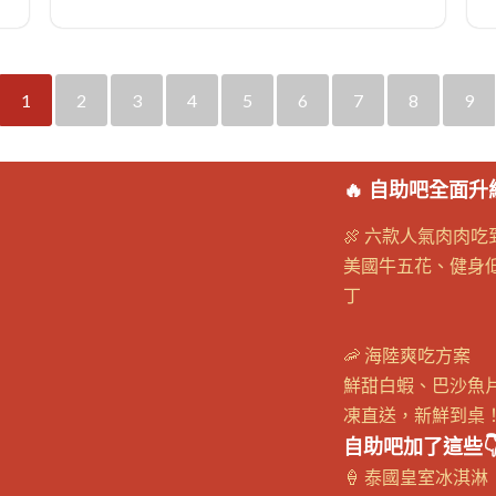
1
2
3
4
5
6
7
8
9
🔥 自助吧全面升級
🍖 六款人氣肉肉吃
美國牛五花、健身低
丁
🦐 海陸爽吃方案
鮮甜白蝦、巴沙魚
凍直送，新鮮到桌！
自助吧加了這些
🍦 泰國皇室冰淇