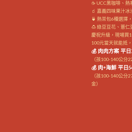
☕ UCC黑咖啡、
🧃 嘉義四味果汁
🍵 熱茶包6種選
🍮 綠豆豆花、薏
慶祝升級，現場買1
100元當天就能抵，
💰 肉肉方案 平日3
（孩100-140公分
💰 肉+海鮮 平日5
（孩100-140公分
金）