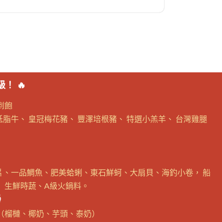
！ 🔥
到飽
脂牛、 皇冠梅花豬、 豐澤培根豬、 特選小羔羊、 台灣雞腿
片、一品鯛魚、肥美蛤蜊、東石鮮蚵、大扇貝、海釣小卷， 船
 生鮮時蔬、A級火鍋料。

淋（榴槤、椰奶、芋頭、泰奶）