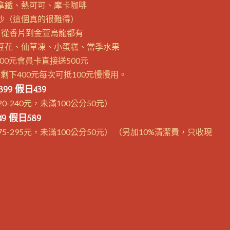
熱拿鐵、熱可可、摩卡咖啡
冰沙（這個真的很難得）
擇，從香片到金萱烏龍都有
仁豆花、仙草凍、小蛋糕、當季水果
00元會員卡直接送500元
剩下400元每次可抵100元慢慢用。
99 假日439
220-240元，未滿100公分50元）
49 假日589
275-295元，未滿100公分50元） （另加10%清潔費，只收現