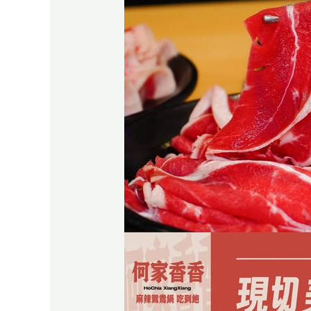
美
國
牛
五
花
–
何
家
香
香
麻
辣
鴛
鴦
鍋