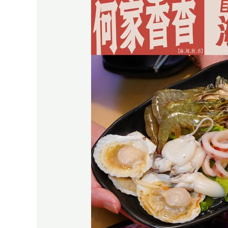
北
最
強
「海
鮮
吃
到
飽」
來
啦！
何
家
香
香
麻
辣