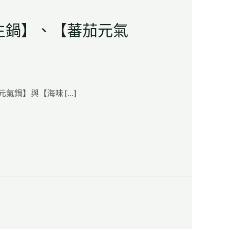
生鍋】、【蕃茄元氣
氣鍋】與【海味 […]