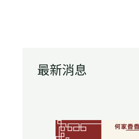
跳
Post
至
pagination
主
要
內
容
最新消息
何
家