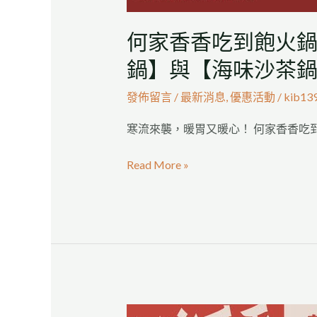
【藥
膳
何家香香吃到飽火鍋
養
鍋】與【海味沙茶
生
鍋】、
發佈留言
/
最新消息
,
優惠活動
/
kib13
【蕃
茄
寒流來襲，暖胃又暖心！ 何家香香吃到
元
Read More »
氣
鍋】
與
【海
味
沙
茶
鍋】
新