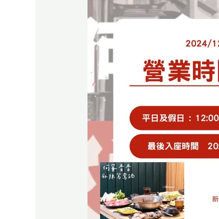
業
時
間
調
整
公
告
–
何
家
香
香
麻
辣
鴛
鴦