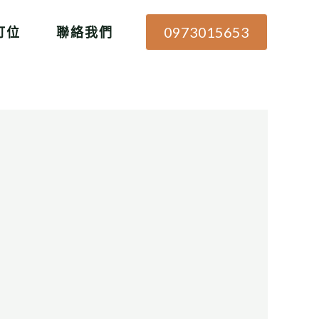
0973015653
訂位
聯絡我們