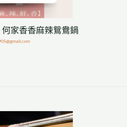
– 何家香香麻辣鴛鴦鍋
905@gmail.com