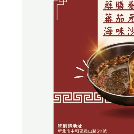
香
香
吃
到
飽
火
鍋
全
新
推
出
三
大
人
氣
湯
底