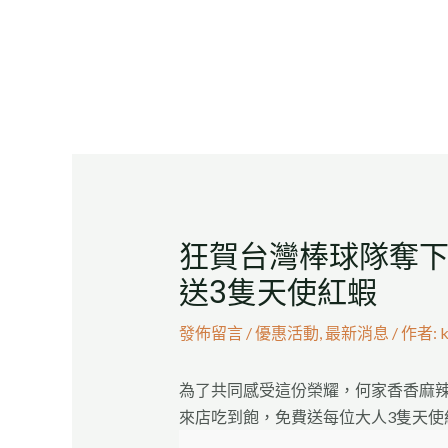
跳
Post
至
navigation
主
要
內
容
狂賀台灣棒球隊奪
送3隻天使紅蝦
發佈留言
/
優惠活動
,
最新消息
/ 作者:
為了共同感受這份榮耀，何家香香麻
來店吃到飽，免費送每位大人3隻天使