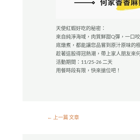
天使紅蝦好吃的秘密：
來自純淨海域，肉質鮮甜Q彈，一口
底燉煮，都能讓您品嘗到原汁原味的
趁著這股得冠熱潮，帶上家人朋友來
活動期間：11/25-26 二天
用餐時段有限，快來搶位吧！
←
上一篇 文章