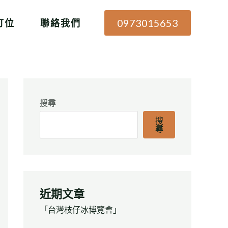
0973015653
訂位
聯絡我們
搜尋
搜
尋
近期文章
「台灣枝仔冰博覽會」