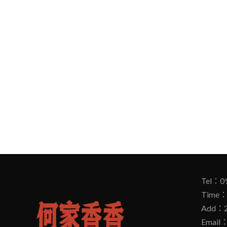
Tel：0
Time：
Add
Email