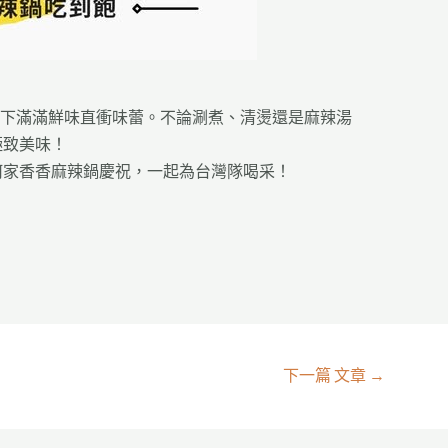
咬下滿滿鮮味直衝味蕾。不論涮煮、清燙還是麻辣湯
極致美味！
何家香香麻辣鍋慶祝，一起為台灣隊喝采！
下一篇 文章
→