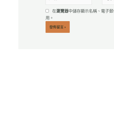
名
子
*
郵
在
瀏覽器
中儲存顯示名稱、電子郵
件
用。
地
址
*