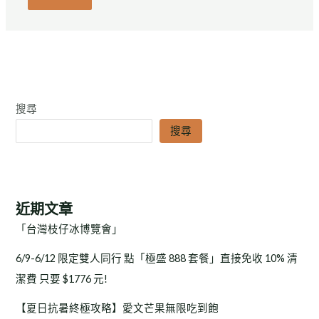
搜尋
搜尋
近期文章
「台灣枝仔冰博覽會」
6/9-6/12 限定雙人同行 點「極盛 888 套餐」直接免收 10% 清
潔費 只要 $1776 元!
【夏日抗暑終極攻略】愛文芒果無限吃到飽