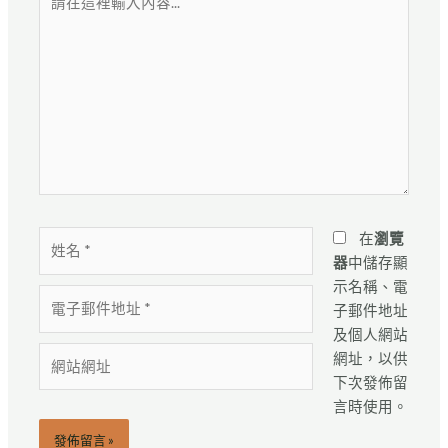
在
這
裡
輸
入
內
容...
姓
在
瀏覽
名
器
中儲存顯
*
示名稱、電
電
子郵件地址
子
及個人網站
郵
網
網址，以供
件
站
下次發佈留
地
網
言時使用。
址
址
*