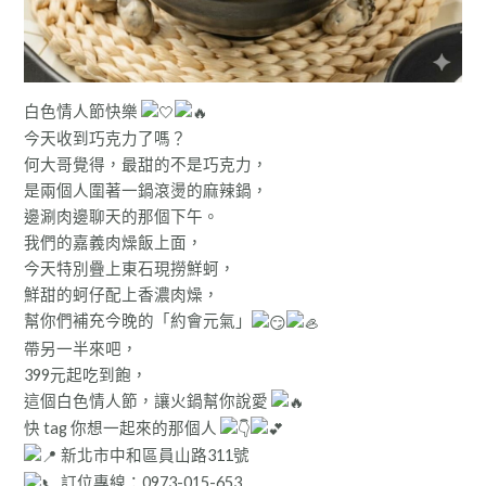
白色情人節快樂
今天收到巧克力了嗎？
何大哥覺得，最甜的不是巧克力，
是兩個人圍著一鍋滾燙的麻辣鍋，
邊涮肉邊聊天的那個下午。
我們的嘉義肉燥飯上面，
今天特別疊上東石現撈鮮蚵，
鮮甜的蚵仔配上香濃肉燥，
幫你們補充今晚的「約會元氣」
帶另一半來吧，
399元起吃到飽，
這個白色情人節，讓火鍋幫你說愛
快 tag 你想一起來的那個人
新北市中和區員山路311號
訂位專線：0973-015-653