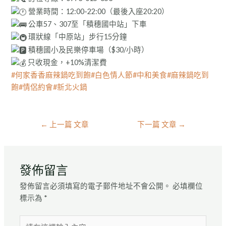
營業時間：12:00-22:00（最後入座20:20）
公車57、307至「積穗國中站」下車
環狀線「中原站」步行15分鐘
積穗國小及民樂停車場（$30/小時）
只收現金，+10%清潔費
#何家香香麻辣鍋吃到飽
#白色情人節
#中和美食
#麻辣鍋吃到
飽
#情侶約會
#新北火鍋
←
上一篇 文章
下一篇 文章
→
發佈留言
發佈留言必須填寫的電子郵件地址不會公開。
必填欄位
標示為
*
請