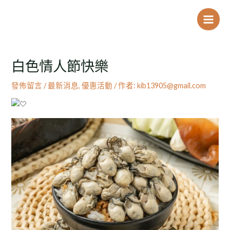
跳
Post
Main
至
navigation
Men
主
要
內
白色情人節快樂
容
發佈留言
/
最新消息
,
優惠活動
/ 作者:
kib13905@gmail.com