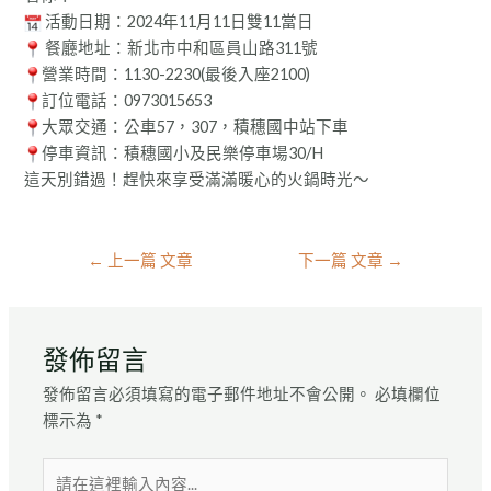
活動日期：2024年11月11日雙11當日
餐廳地址：新北市中和區員山路311號
營業時間：1130-2230(最後入座2100)
訂位電話：0973015653
大眾交通：公車57，307，積穗國中站下車
停車資訊：積穗國小及民樂停車場30/H
這天別錯過！趕快來享受滿滿暖心的火鍋時光～
←
上一篇 文章
下一篇 文章
→
發佈留言
發佈留言必須填寫的電子郵件地址不會公開。
必填欄位
標示為
*
請