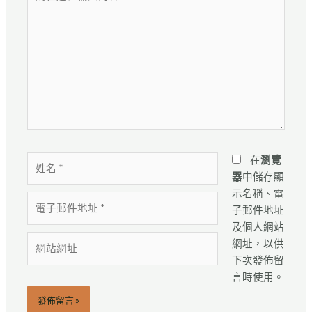
在
這
裡
輸
入
內
容...
姓
在
瀏覽
名
器
中儲存顯
*
示名稱、電
電
子郵件地址
子
及個人網站
郵
網
網址，以供
件
站
下次發佈留
地
網
言時使用。
址
址
*