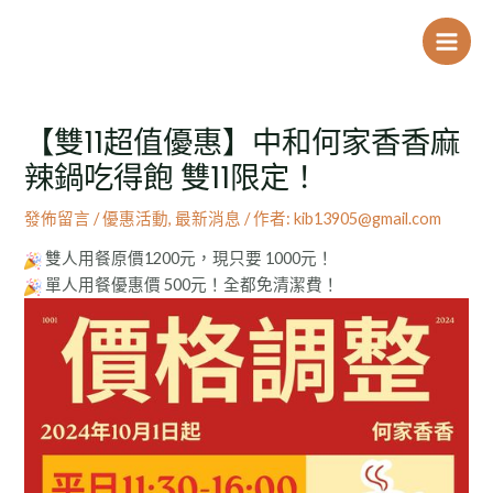
跳
Post
Main
至
navigation
Men
主
要
內
【雙11超值優惠】中和何家香香麻
容
辣鍋吃得飽 雙11限定！
發佈留言
/
優惠活動
,
最新消息
/ 作者:
kib13905@gmail.com
雙人用餐原價1200元，現只要 1000元！
單人用餐優惠價 500元！全都免清潔費！